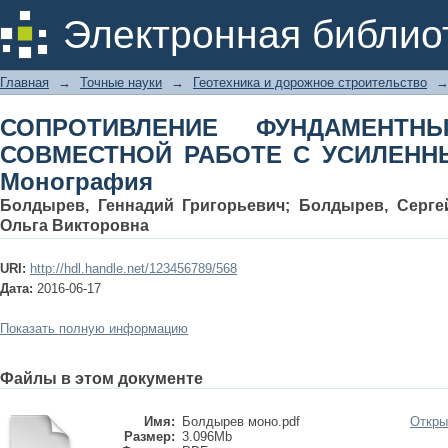
СОПРОТИВЛЕНИЕ ФУНДАМЕНТНЫХ
Электронная библио
УСИЛЕННЫМ ОСНОВАНИЕМ. Моногр
Главная
→
Точные науки
→
Геотехника и дорожное строительство
СОПРОТИВЛЕНИЕ ФУНДАМЕНТ
СОВМЕСТНОЙ РАБОТЕ С УСИЛЕНН
Монография
Болдырев, Геннадий Григорьевич
;
Болдырев, Серге
Ольга Викторовна
URI:
http://hdl.handle.net/123456789/568
Дата:
2016-06-17
Показать полную информацию
Файлы в этом документе
Имя:
Болдырев моно.pdf
Откры
Размер:
3.096Mb