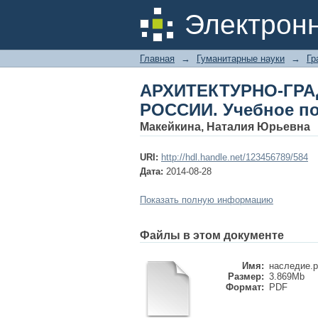
АРХИТЕКТУРНО-Г
Электрон
пособие
Главная
→
Гуманитарные науки
→
Гр
АРХИТЕКТУРНО-Г
РОССИИ. Учебное п
Макейкина, Наталия Юрьевна
URI:
http://hdl.handle.net/123456789/584
Дата:
2014-08-28
Показать полную информацию
Файлы в этом документе
Имя:
наследие.p
Размер:
3.869Mb
Формат:
PDF