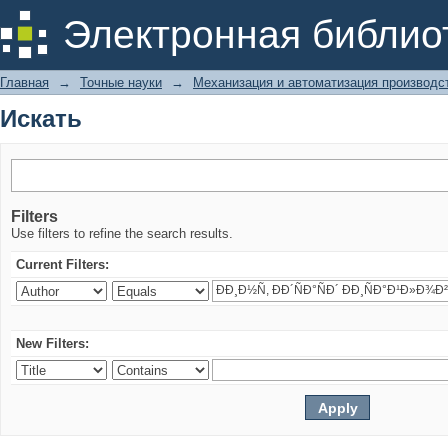
Искать
Электронная библио
Главная
→
Точные науки
→
Механизация и автоматизация производс
Искать
Filters
Use filters to refine the search results.
Current Filters:
New Filters: