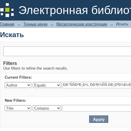
Искать
Электронная библио
Главная
→
Точные науки
→
Металлические конструкции
→
Искать
Искать
Filters
Use filters to refine the search results.
Current Filters:
New Filters: