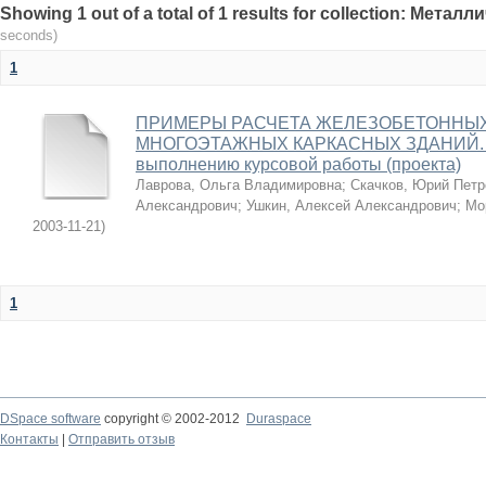
Showing 1 out of a total of 1 results for collection: Мета
seconds)
1
ПРИМЕРЫ РАСЧЕТА ЖЕЛЕЗОБЕТОННЫХ
МНОГОЭТАЖНЫХ КАРКАСНЫХ ЗДАНИЙ. Ме
выполнению курсовой работы (проекта)
Лаврова, Ольга Владимировна
;
Скачков, Юрий Петр
Александрович
;
Ушкин, Алексей Александрович
;
Мо
2003-11-21
)
1
DSpace software
copyright © 2002-2012
Duraspace
Контакты
|
Отправить отзыв