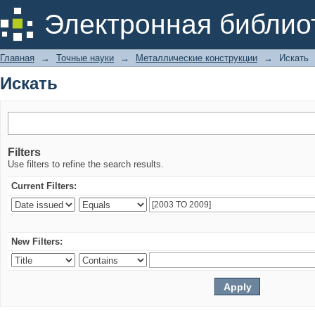
Искать
Электронная библио
Главная
→
Точные науки
→
Металлические конструкции
→
Искать
Искать
Filters
Use filters to refine the search results.
Current Filters:
New Filters: