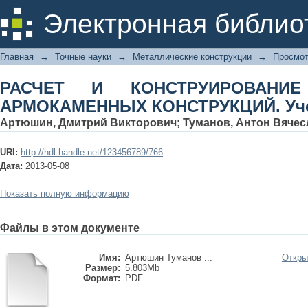
РАСЧЕТ И КОНСТРУИРОВАН
Электронная библио
КОНСТРУКЦИЙ. Учебное пособие
Главная
→
Точные науки
→
Металлические конструкции
→
Просмот
РАСЧЕТ И КОНСТРУИРОВАНИ
АРМОКАМЕННЫХ КОНСТРУКЦИЙ. Уче
Артюшин, Дмитрий Викторович
;
Туманов, Антон Вяче
URI:
http://hdl.handle.net/123456789/766
Дата:
2013-05-08
Показать полную информацию
Файлы в этом документе
Имя:
Артюшин Туманов ...
Откры
Размер:
5.803Mb
Формат:
PDF