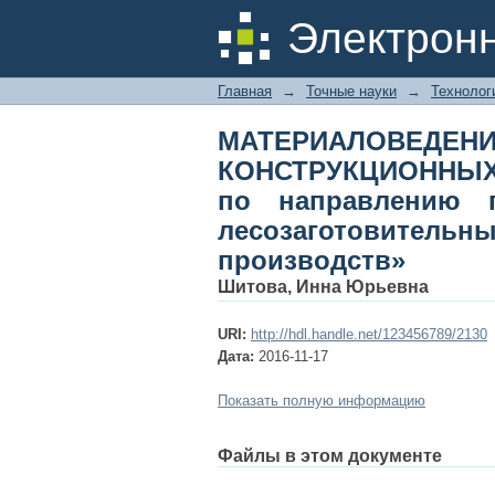
МАТЕРИАЛОВЕДЕН
Электрон
Учебное пособие 
лесозаготовительн
Главная
→
Точные науки
→
Технолог
МАТЕРИАЛОВ
КОНСТРУКЦИОННЫХ
по направлению по
лесозаготовитель
производств»
Шитова, Инна Юрьевна
URI:
http://hdl.handle.net/123456789/2130
Дата:
2016-11-17
Показать полную информацию
Файлы в этом документе