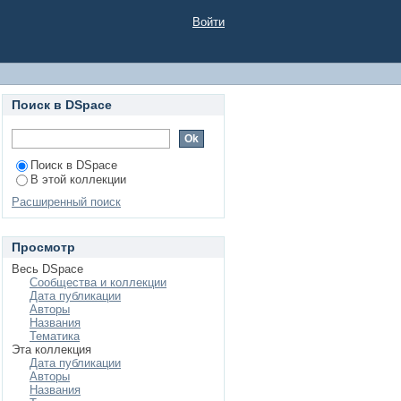
НЫХ МАТЕРИАЛОВ.
Войти
03.02 «Технология
зводств»
Поиск в DSpace
Поиск в DSpace
В этой коллекции
Расширенный поиск
Просмотр
Весь DSpace
Сообщества и коллекции
Дата публикации
Авторы
Названия
Тематика
Эта коллекция
Дата публикации
Авторы
Названия