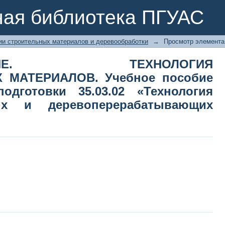
ИЕ. ТЕХНОЛОГИЯ КОНСТРУКЦИОН
ная библиотека ПГУАС
по направлению подготовки 35.
ых и деревоперерабатывающих прои
ии строительных материалов и деревообработки
→
Просмотр элемента
ЕДЕНИЕ. ТЕХНОЛОГИЯ
 МАТЕРИАЛОВ. Учебное пособие
дготовки 35.03.02 «Технология
ных и деревоперерабатывающих