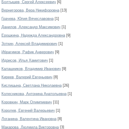
Болтышев, Сергей Алексеевич
[6]
Вернигорова, Вера Никифоровна
[13]
Грачева, Юлия Вячеславовна
[1]
Данилов, Александр Максимович
[1]
Ерошкина, Надежда Александровна
[9]
Зоткин, Алексей Владимирович
[1]
Ибрагимов, Рафик Анверович
[9]
Идрисов, Илья Хамитович
[1]
Калашников, Владимир Иванович
[9]
Киреев, Валерий Евгеньевич
[8]
Кислицына, Светлана Николаевна
[26]
Колесникова, Антонина Анатольевна
[1]
Коровкин, Марк Олимпиевич
[11]
Королев, Евгений Валерьевич
[1]
Логанина, Валентина Ивановна
[8]
Макарова, Людмила Викторовна
[3]