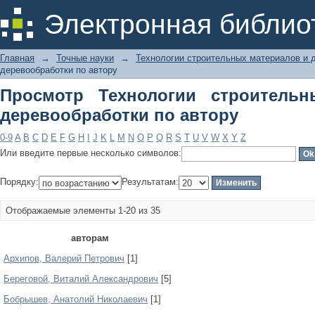
Просмотр Технологии строительн
Электронная библио
автору
Главная
→
Точные науки
→
Технологии строительных материалов и 
деревообработки по автору
Просмотр Технологии строитель
деревообработки по автору
0-9
A
B
C
D
E
F
G
H
I
J
K
L
M
N
O
P
Q
R
S
T
U
V
W
X
Y
Z
Или введите первые несколько символов:
Порядку:
Результатам:
Отображаемые элементы 1-20 из 35
авторам
Архипов, Валерий Петрович
[1]
Береговой, Виталий Александрович
[5]
Бобрышев, Анатолий Николаевич
[1]