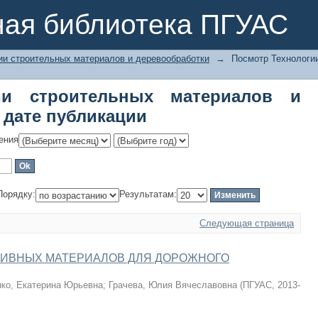
и строительных материалов и дерев
ная библиотека ПГУАС
ии строительных материалов и деревообработки
→
Посмотр Технологи
ии строительных материалов и
 дате публикации
ения
Порядку:
Результатам:
Следующая страница
ИВНЫХ МАТЕРИАЛОВ ДЛЯ ДОРОЖНОГО
ко, Екатерина Юрьевна
;
Грачева, Юлия Вячеславовна
(
ПГУАС
,
2013-