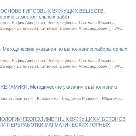
 ОСНОВЕ ГИПСОВЫХ ВЯЖУЩИХ ВЕЩЕСТВ.
лнению самостоятельных работ
гимов, Рафик Анверович
;
Новокрещёнова, Светлана Юрьевна
;
 Валерий Евгеньевич
;
Ситников, Валентин Александрович
(
ПГУАС
,
тодические указания по выполнению лабораторных
гимов, Рафик Анверович
;
Новокрещёнова, Светлана Юрьевна
;
 Валерий Евгеньевич
;
Ситников, Валентин Александрович
(
ПГУАС
,
РАМИКИ. Методические указания к выполнению
Виктор Леонтьевич
;
Калашников, Владимир Иванович
;
Ибрагимов,
ОЛОГИИ ГЕОПОЛИМЕРНЫХ ВЯЖУЩИХ И БЕТОНОВ
 И ПЕРЕРАБОТКИ МАГМАТИЧЕСКИХ ГОРНЫХ