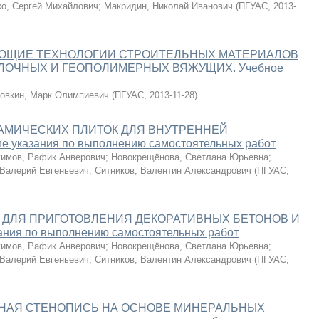
о, Сергей Михайлович
;
Макридин, Николай Иванович
(
ПГУАС
,
2013-
АЮЩИЕ ТЕХНОЛОГИИ СТРОИТЕЛЬНЫХ МАТЕРИАЛОВ
ЛОЧНЫХ И ГЕОПОЛИМЕРНЫХ ВЯЖУЩИХ. Учебное
овкин, Марк Олимпиевич
(
ПГУАС
,
2013-11-28
)
АМИЧЕСКИХ ПЛИТОК ДЛЯ ВНУТРЕННЕЙ
 указания по выполнению самостоятельных работ
гимов, Рафик Анверович
;
Новокрещёнова, Светлана Юрьевна
;
 Валерий Евгеньевич
;
Ситников, Валентин Александрович
(
ПГУАС
,
 ДЛЯ ПРИГОТОВЛЕНИЯ ДЕКОРАТИВНЫХ БЕТОНОВ И
ния по выполнению самостоятельных работ
гимов, Рафик Анверович
;
Новокрещёнова, Светлана Юрьевна
;
 Валерий Евгеньевич
;
Ситников, Валентин Александрович
(
ПГУАС
,
НАЯ СТЕНОПИСЬ НА ОСНОВЕ МИНЕРАЛЬНЫХ