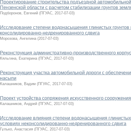
Проектирование строительства подъездной автомобильной 
Пензенской области с расчетом стабилизации грунтов земл
Подборонов, Евгений
(
ПГУАС
,
2017-07-03
)
Исследование степени водонасыщения глинистых грунтов н
консолидированно-недренированного сдвига
Морозова, Ангелина
(
2017-07-03
)
Реконструкция административно-производственного корпус
Кяльгина, Екатерина
(
ПГУАС
,
2017-07-03
)
Реконструкция участка автомобильной дороги с обеспечени
насыпи
Калашников, Вадим
(
ПГУАС
,
2017-07-03
)
Проект устройства сопряжения искусственного сооружения
Калашников, Андрей
(
ПГУАС
,
2017-07-03
)
Исследование влияния степени водонасыщения глинистых 
условиях неконсолидированно-недренированного сдвига
Гулько, Анастасия
(
ПГУАС
,
2017-07-03
)