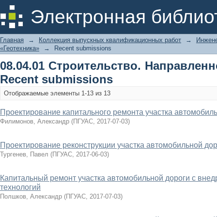
Recently added
Электронная библио
Главная
→
Коллекция выпускных квалификационных работ
→
Инжене
«Геотехника»
→
Recent submissions
08.04.01 Строительство. Направленн
Recent submissions
Отображаемые элементы 1-13 из 13
Проектирование капитального ремонта участка автомобильн
Филимонов, Александр
(
ПГУАС
,
2017-07-03
)
Проектирование реконструкции участка автомобильной дор
Тургенев, Павел
(
ПГУАС
,
2017-06-03
)
Капитальный ремонт участка автомобильной дороги с вне
технологий
Полшков, Александр
(
ПГУАС
,
2017-07-03
)